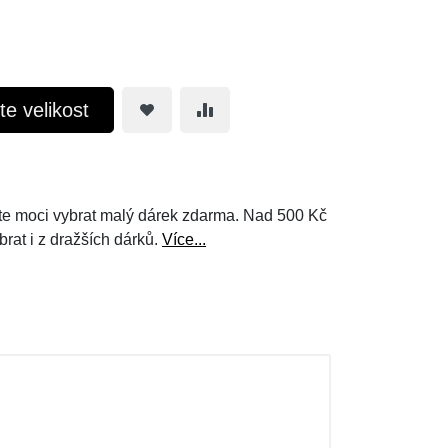
te velikost
e moci vybrat malý dárek zdarma. Nad 500 Kč
brat i z dražších dárků.
Více...