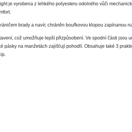
Light je vyrobena z lehkého polyesteru odolného vůči mechani
mfort.
ráničem brady a navíc chráněn bouřkovou klopou zapínanou na n
vení, což umožňuje lepší přizpůsobení. Ve spodní části jsou u
cké pásky na manžetách zajišťují pohodlí. Obsahuje také 3 prakti
ip.