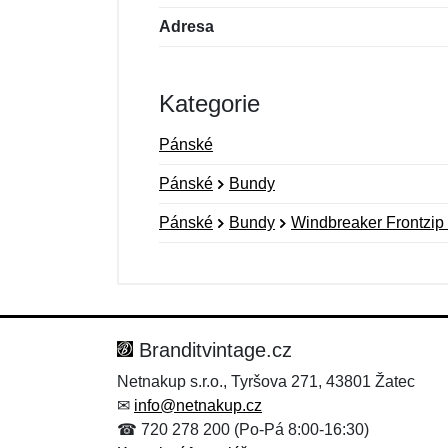
Adresa
Kategorie
Pánské
Pánské
Bundy
Pánské
Bundy
Windbreaker Frontzip 
Nová recenze
Nový dotaz
Hodnocení:
Jméno:
*
*
Branditvintage.cz
Netnakup s.r.o., Tyršova 271, 43801 Žatec
✉
info@netnakup.cz
Zpráva
Zpráva
*
*
☎ 720 278 200 (Po-Pá 8:00-16:30)