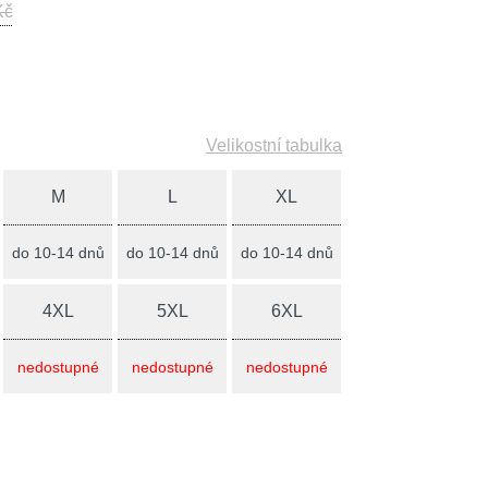
Kč
Velikostní tabulka
M
L
XL
do 10-14 dnů
do 10-14 dnů
do 10-14 dnů
4XL
5XL
6XL
nedostupné
nedostupné
nedostupné