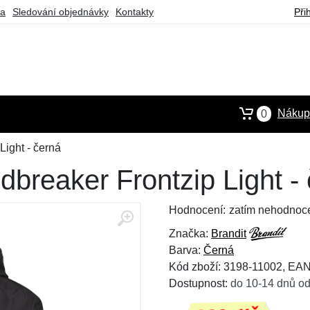
ba
Sledování objednávky
Kontakty
Při
Nákupn
0
Light - černá
breaker Frontzip Light -
Hodnocení:
zatím nehodnoc
Značka:
Brandit
Barva:
Černá
Kód zboží: 3198-11002, EA
Dostupnost:
do 10-14 dnů od