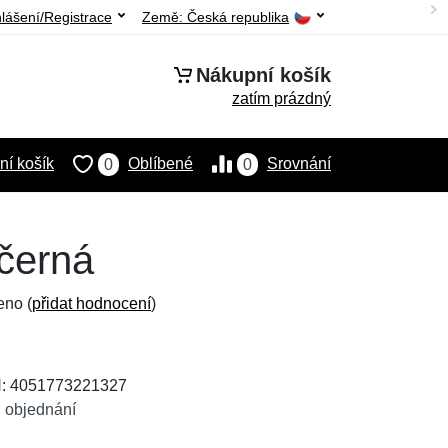
hlášení/Registrace
Země:
Česká republika
Nákupní košík
zatím prázdný
í košík
Oblíbené
Srovnání
0
0
 černá
eno (
přidat hodnocení
)
N: 4051773221327
 objednání