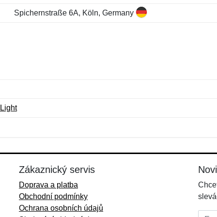
Spichernstraße 6A, Köln, Germany
Light
Jméno:
E-mail:
*
*
E-mail:
*
Zákaznický servis
Nov
Doprava a platba
Chcet
Obchodní podmínky
slevá
Ochrana osobních údajů
E-mai