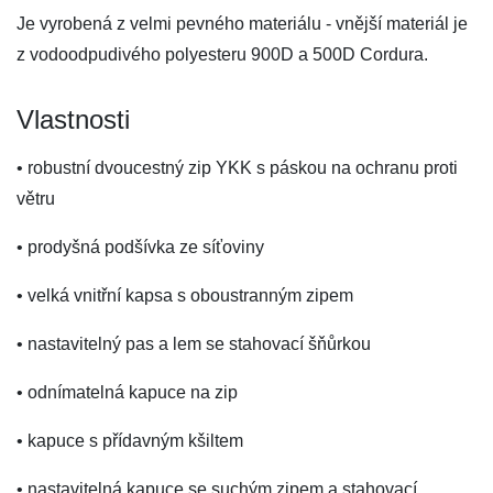
Je vyrobená z velmi pevného materiálu - vnější materiál je
z vodoodpudivého polyesteru 900D a 500D Cordura.
Vlastnosti
• robustní dvoucestný zip YKK s páskou na ochranu proti
větru
• prodyšná podšívka ze síťoviny
• velká vnitřní kapsa s oboustranným zipem
• nastavitelný pas a lem se stahovací šňůrkou
• odnímatelná kapuce na zip
• kapuce s přídavným kšiltem
• nastavitelná kapuce se suchým zipem a stahovací