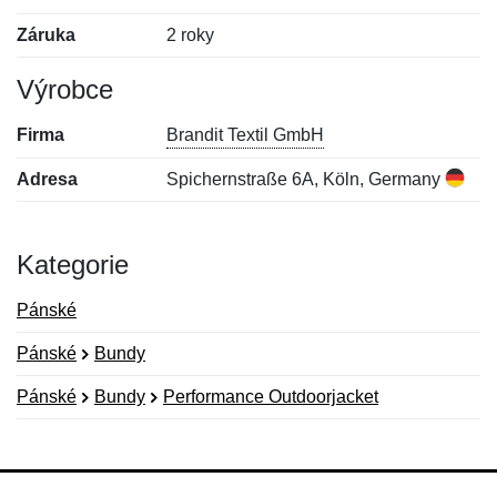
Záruka
2 roky
Výrobce
Firma
Brandit Textil GmbH
Adresa
Spichernstraße 6A, Köln, Germany
Kategorie
Pánské
Pánské
Bundy
Pánské
Bundy
Performance Outdoorjacket
Nová recenze
Nový dotaz
Hodnocení:
Jméno:
*
*