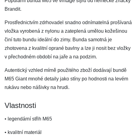
Populární bunda M65 ve vintage stylu od německé značky
Brandit.
Prostřednictvím zdrhovadel snadno odnímatelná prošívaná
vložka vyrobená z nylonu a zateplená umělou kožešinou
činí tuto bundu ideální do zimy. Bunda samotná je
zhotovena z kvalitní oprané bavlny a lze ji nosit bez vložky
v přechodném období na jaře a na podzim.
Autentický vzhled mírně použitého zboží dodávají bundě
M65 Giant mnohé detaily jako stíny po hodnosti na levém
rukávu nebo nášivky na hrudi.
Vlastnosti
• legendární střih M65
• kvalitní materiál