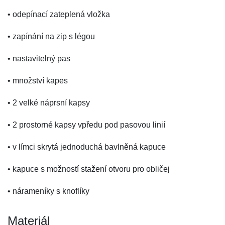
• odepínací zateplená vložka
• zapínání na zip s légou
• nastavitelný pas
• množství kapes
• 2 velké náprsní kapsy
• 2 prostorné kapsy vpředu pod pasovou linií
• v límci skrytá jednoduchá bavlněná kapuce
• kapuce s možností stažení otvoru pro obličej
• nárameníky s knoflíky
Materiál