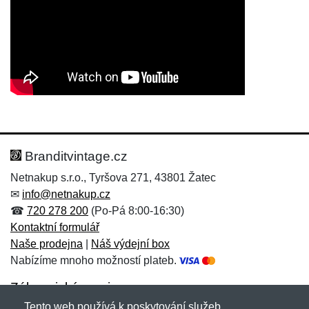
Nová recenze
Nový dotaz
Hodnocení:
Jméno:
*
*
Branditvintage.cz
Netnakup s.r.o., Tyršova 271, 43801 Žatec
✉
info@netnakup.cz
Jméno:
E-mail:
*
*
☎
720 278 200
(Po-Pá 8:00-16:30)
Kontaktní formulář
Naše prodejna
|
Náš výdejní box
Nabízíme mnoho možností plateb.
E-mail:
*
Zpráva
*
Zákaznický servis
Tento web používá k poskytování služeb,
Novinky emailem