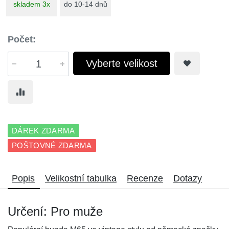
skladem 3x
do 10-14 dnů
Počet:
Vyberte velikost
DÁREK ZDARMA
POŠTOVNÉ ZDARMA
Popis
Velikostní tabulka
Recenze
Dotazy
Určení: Pro muže