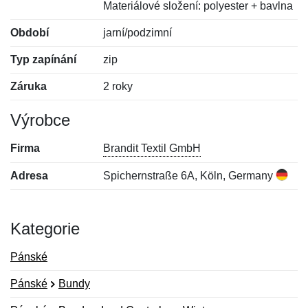
Materiálové složení: polyester + bavlna
Období
jarní/podzimní
Typ zapínání
zip
Záruka
2 roky
Výrobce
Firma
Brandit Textil GmbH
Adresa
Spichernstraße 6A, Köln, Germany
Kategorie
Pánské
Pánské
Bundy