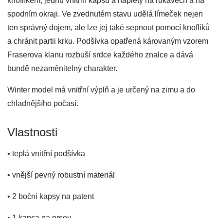
knoflíkem, jednu vnitřní kapsu a náplety na rukávech a na
spodním okraji. Ve zvednutém stavu udělá límeček nejen
ten správný dojem, ale lze jej také sepnout pomocí knoflíků
a chránit partii krku. Podšívka opatřená károvaným vzorem
Fraserova klanu rozbuší srdce každého znalce a dává
bundě nezaměnitelný charakter.
Winter model má vnitřní výplň a je určený na zimu a do
chladnějšího počasí.
Vlastnosti
• teplá vnitřní podšívka
• vnější pevný robustní materiál
• 2 boční kapsy na patent
• 1 kapsa na prsou