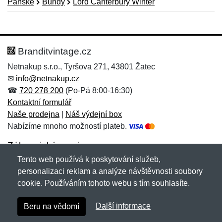
Pánské
Bundy
Lord Canterbury Winter
Nová recenze
Nový dotaz
Hodnocení:
Jméno:
*
*
Branditvintage.cz
Netnakup s.r.o., Tyršova 271, 43801 Žatec
✉
info@netnakup.cz
Jméno:
E-mail:
*
*
☎
720 278 200
(Po-Pá 8:00-16:30)
Kontaktní formulář
Naše prodejna
|
Náš výdejní box
Nabízíme mnoho možností plateb.
E-mail:
*
Zpráva
*
Zákaznický servis
Tento web používá k poskytování služeb,
Novinky emailem
personalizaci reklam a analýze návštěvnosti soubory
cookie. Používáním tohoto webu s tím souhlasíte.
Zpráva
*
Copyright © 2007-2026 (19 let s vámi)
Netnakup.cz
&
Další informace
Beru na vědomí
NetIQ
. Všechna práva vyhrazena.