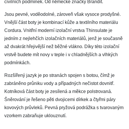
civilních podmínek. Od německé značky Brandit.
Jsou pevné, voděodolné, zároveň však vysoce prodyšné.
Vnější část boty je kombinací kůže a textilního materiálu
Cordura. Vnitřní moderní izolační vrstva Thinsulate je
jedním z nejlehčích izolačních materiálů, jenž je současně
až dvakrát hřejivější než běžné vlákno. Díky této izolační
vrstvě budete mít novy v teple i v chladnějších a vlhkých
podmínkách.
Rozšířený jazyk je po stranách spojen s botou, čímž je
zabráněno průniku vody a případných nečistot dovnitř.
Kotníková část boty je zesílená a měkce polstrovaná.
Šněrování je řešeno pěti dvojicemi dírkek a čtyřmi páry
kovových průvleků. Pevná pryžová podrážka s tvarovaným
vzorkem zabraňuje uklouznutí.