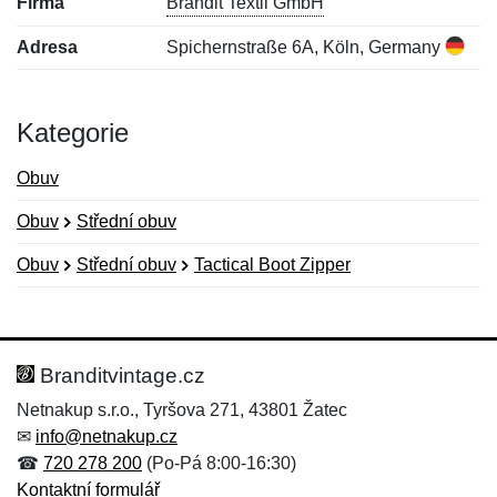
Firma
Brandit Textil GmbH
Adresa
Spichernstraße 6A, Köln, Germany
Kategorie
Obuv
Obuv
Střední obuv
Obuv
Střední obuv
Tactical Boot Zipper
Nová recenze
Nový dotaz
Hodnocení:
Jméno:
*
*
Branditvintage.cz
Netnakup s.r.o., Tyršova 271, 43801 Žatec
✉
info@netnakup.cz
Jméno:
E-mail:
*
*
☎
720 278 200
(Po-Pá 8:00-16:30)
Kontaktní formulář