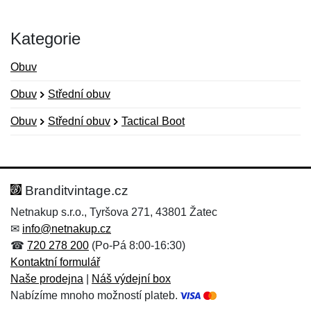
Kategorie
Obuv
Obuv
Střední obuv
Obuv
Střední obuv
Tactical Boot
Nová recenze
Nový dotaz
Hodnocení:
Jméno:
*
*
Branditvintage.cz
Netnakup s.r.o., Tyršova 271, 43801 Žatec
✉
info@netnakup.cz
Jméno:
E-mail:
*
*
☎
720 278 200
(Po-Pá 8:00-16:30)
Kontaktní formulář
Naše prodejna
|
Náš výdejní box
Nabízíme mnoho možností plateb.
E-mail:
*