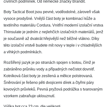
civilních podmínek. Od německé značky Brandit.
Boty Tactical Boot jsou pevné, voděodolné, zároveň však
vysoce prodyšné. Vnější část boty je kombinací kůže a
textilního materiálu Cordura. Vnitřní moderní izolační vrstva
Thinsulate je jedním z nejlehčích izolačních materiálů, jenž
je současně až dvakrát hřejivější než běžné vlákno. Díky
této izolační vrstvě budete mít novy v teple i v chladnějších
a vlhkých podmínkách.
Rozšířený jazyk je po stranách spojen s botou, čímž je
zabráněno průniku vody a případných nečistot dovnitř.
Kotníková část boty je zesílená a měkce polstrovaná.
Šněrování je řešeno pěti dvojicemi dírek a čtyřmi páry
kovových průvleků. Pevná pryžová podrážka s tvarovaným
vzorkem zabraňuje uklouznutí.
Výška bot cca 23 cm, dle velikosti.