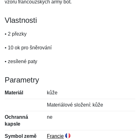
vzoru francouzských army bot.
Vlastnosti
• 2 přezky
• 10 ok pro šněrování
• zesílené paty
Parametry
Materiál
kůže
Materiálové složení: kůže
Ochranná
ne
kapsle
Symbol země
Francie