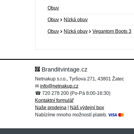
Obuv
Obuv
Nízká obuv
Obuv
Nízká obuv
Vegantom Boots 3
Nová recenze
Nový dotaz
Hodnocení:
Jméno:
*
*
Branditvintage.cz
Netnakup s.r.o., Tyršova 271, 43801 Žatec
✉
info@netnakup.cz
Zpráva
Zpráva
*
*
☎ 720 278 200 (Po-Pá 8:00-16:30)
Kontaktní formulář
Naše prodejna
|
Náš výdejní box
Nabízíme mnoho možností plateb.