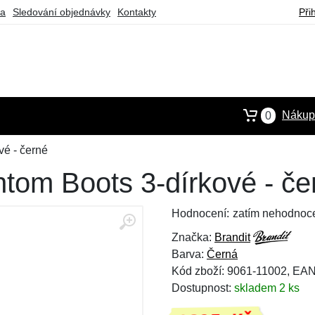
ba
Sledování objednávky
Kontakty
Při
Nákupn
0
vé - černé
ntom Boots 3-dírkové - če
Hodnocení:
zatím nehodnoc
Značka:
Brandit
Barva:
Černá
Kód zboží: 9061-11002, EA
Dostupnost:
skladem 2 ks