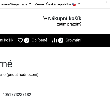
hlášení/Registrace
Země:
Česká republika
Nákupní košík
zatím prázdný
í košík
Oblíbené
Srovnání
0
0
rné
eno (
přidat hodnocení
)
N: 4051773237182