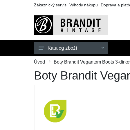
Zákaznický servis
Výhody nákupu
Doprava a plat
Katalog zboží
Pánské
Úvod
Boty Brandit Vegantom Boots 3-dírko
Dámské
Boty Brandit Vega
Dětské
Doplňky
Obuv
Outdoor
Dárkové poukazy