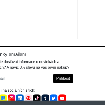
inky emailem
e dostávat informace o novinkách a
ch? A navíc 3% slevu na váš první nákup?
l:
Přihlásit
i na sociálních sítích: