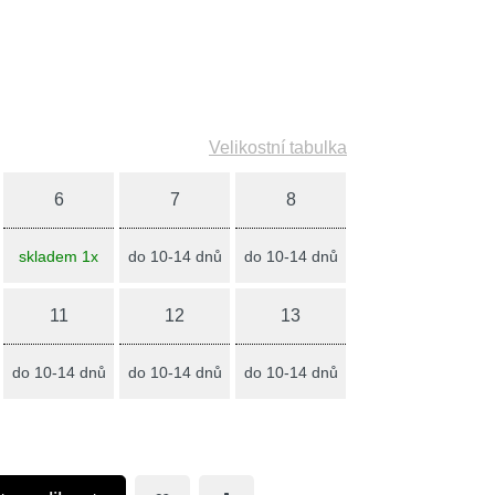
Velikostní tabulka
6
7
8
skladem 1x
do 10-14 dnů
do 10-14 dnů
11
12
13
do 10-14 dnů
do 10-14 dnů
do 10-14 dnů