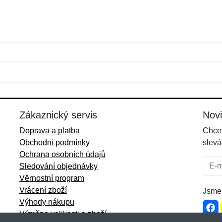
Jméno:
E-mail:
*
*
E-mail:
*
Zákaznický servis
Nov
Doprava a platba
Chcet
Obchodní podmínky
slevá
Ochrana osobních údajů
E-mai
Sledování objednávky
Věrnostní program
Vrácení zboží
Jsme 
Výhody nákupu
Výměna velikosti a zboží