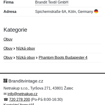
Firma
Brandit Textil GmbH
Adresa
Spichernstraße 6A, Köln, Germany
Kategorie
Obuv
Obuv
Nízká obuv
Obuv
Nízká obuv
Phantom Boots Budapester 4
Nová recenze
Nový dotaz
Hodnocení:
Jméno:
*
*
Branditvintage.cz
Netnakup s.r.o., Tyršova 271, 43801 Žatec
✉
info@netnakup.cz
Jméno:
E-mail:
*
*
☎
720 278 200
(Po-Pá 8:00-16:30)