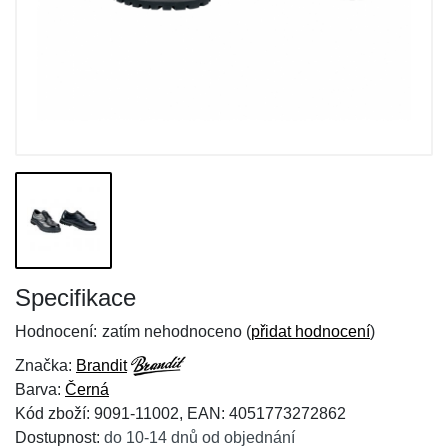
Specifikace
Hodnocení:
zatím nehodnoceno (
přidat hodnocení
)
Značka:
Brandit
Barva:
Černá
Kód zboží: 9091-11002, EAN: 4051773272862
Dostupnost:
do 10-14 dnů od objednání