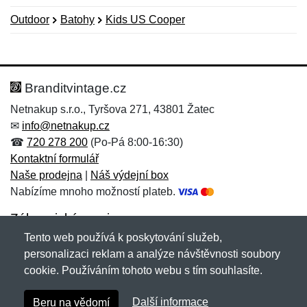
Outdoor
Batohy
Kids US Cooper
Nová recenze
Nový dotaz
Hodnocení:
Jméno:
*
*
Branditvintage.cz
Netnakup s.r.o., Tyršova 271, 43801 Žatec
✉
info@netnakup.cz
Jméno:
E-mail:
*
*
☎
720 278 200
(Po-Pá 8:00-16:30)
Kontaktní formulář
Naše prodejna
|
Náš výdejní box
Nabízíme mnoho možností plateb.
E-mail:
*
Zpráva
*
Zákaznický servis
Tento web používá k poskytování služeb,
Novinky emailem
personalizaci reklam a analýze návštěvnosti soubory
cookie. Používáním tohoto webu s tím souhlasíte.
Zpráva
*
Copyright © 2007-2026 (19 let s vámi)
Netnakup.cz
&
Další informace
Beru na vědomí