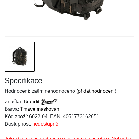
Specifikace
Hodnocení:
zatím nehodnoceno (
přidat hodnocení
)
Značka:
Brandit
Barva:
Tmavé maskování
Kód zboží: 6022-04, EAN: 4051773162651
Dostupnost:
nedostupné
Toto zboží je vyprodané u nás i přímo u výrobce. Nelze ho