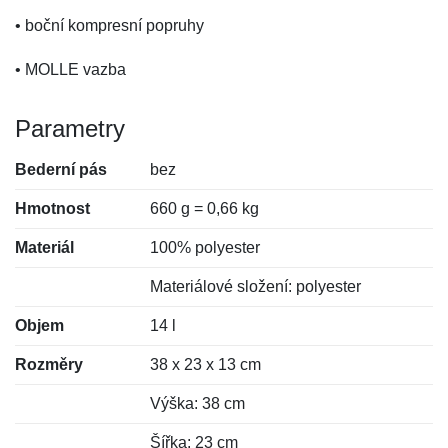
• boční kompresní popruhy
• MOLLE vazba
Parametry
Bederní pás
bez
Hmotnost
660 g = 0,66 kg
Materiál
100% polyester
Materiálové složení: polyester
Objem
14 l
Rozměry
38 x 23 x 13 cm
Výška: 38 cm
Šířka: 23 cm