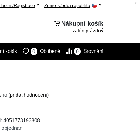
hlášení/Registrace
Země:
Česká republika
Nákupní košík
zatím prázdný
í košík
Oblíbené
Srovnání
0
0
eno (
přidat hodnocení
)
N: 4051773193808
 objednání