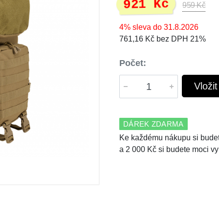
921 Kč
959 Kč
4% sleva do 31.8.2026
761,16 Kč bez DPH 21%
Počet:
Vloži
DÁREK ZDARMA
Ke každému nákupu si budet
a 2 000 Kč si budete moci vy