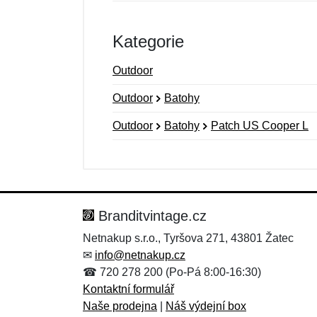
Kategorie
Outdoor
Outdoor
Batohy
Outdoor
Batohy
Patch US Cooper L
Nová recenze
Nový dotaz
Hodnocení:
Jméno:
*
*
Branditvintage.cz
Netnakup s.r.o., Tyršova 271, 43801 Žatec
✉
info@netnakup.cz
Zpráva
Zpráva
*
*
☎ 720 278 200 (Po-Pá 8:00-16:30)
Kontaktní formulář
Naše prodejna
|
Náš výdejní box