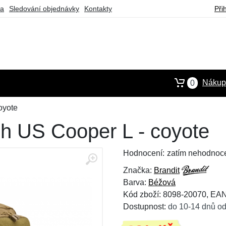
ba
Sledování objednávky
Kontakty
Při
Nákupn
0
oyote
ch US Cooper L - coyote
Hodnocení:
zatím nehodnoc
Značka:
Brandit
Barva:
Béžová
Kód zboží: 8098-20070, EA
Dostupnost:
do 10-14 dnů od