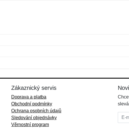
Jméno:
E-mail:
*
*
E-mail:
*
Zákaznický servis
Nov
Doprava a platba
Chcet
Obchodní podmínky
slevá
Ochrana osobních údajů
E-mai
Sledování objednávky
Věrnostní program