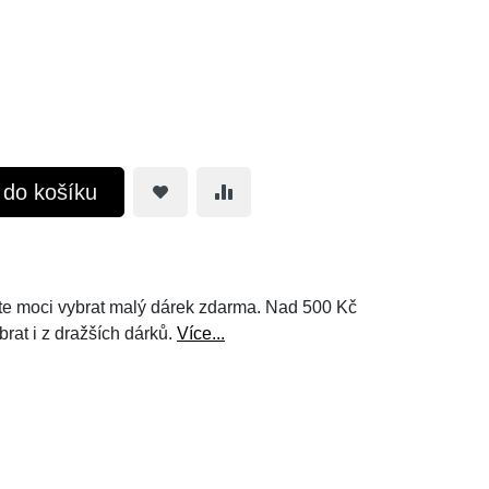
t do košíku
e moci vybrat malý dárek zdarma. Nad 500 Kč
brat i z dražších dárků.
Více...