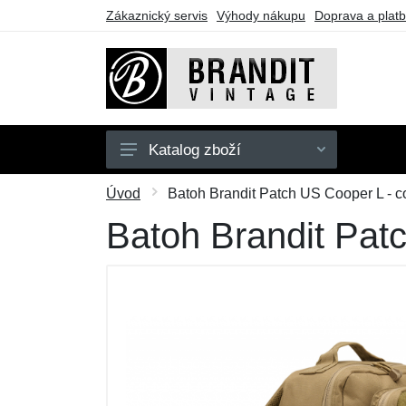
Zákaznický servis
Výhody nákupu
Doprava a plat
Katalog zboží
Pánské
Úvod
Batoh Brandit Patch US Cooper L - c
Dámské
Batoh Brandit Pat
Dětské
Doplňky
Obuv
Outdoor
Dárkové poukazy