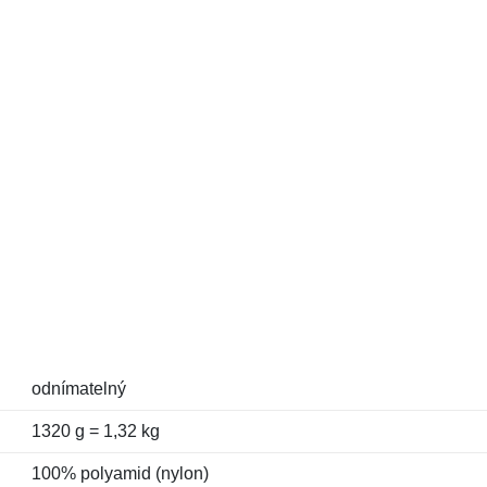
odnímatelný
1320 g = 1,32 kg
100% polyamid (nylon)