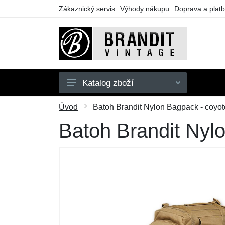
Zákaznický servis
Výhody nákupu
Doprava a plat
Katalog zboží
Pánské
Úvod
Batoh Brandit Nylon Bagpack - coyot
Dámské
Batoh Brandit Nyl
Dětské
Doplňky
Obuv
Outdoor
Dárkové poukazy