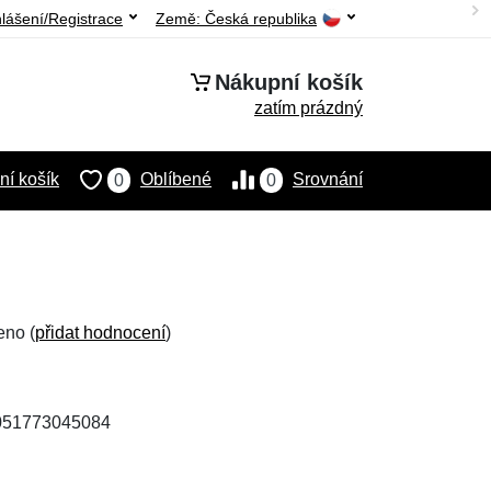
hlášení/Registrace
Země:
Česká republika
Nákupní košík
zatím prázdný
í košík
Oblíbené
Srovnání
0
0
eno (
přidat hodnocení
)
4051773045084