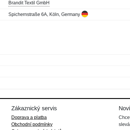
Brandit Textil GmbH
Spichernstraße 6A, Köln, Germany
Jméno:
E-mail:
*
*
E-mail:
*
Zákaznický servis
Nov
Doprava a platba
Chcet
Obchodní podmínky
slevá