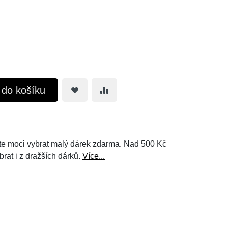
t do košíku
e moci vybrat malý dárek zdarma. Nad 500 Kč
brat i z dražších dárků.
Více...