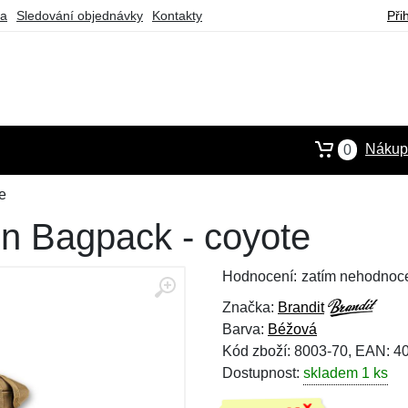
ba
Sledování objednávky
Kontakty
Při
Nákupn
0
e
on Bagpack - coyote
Hodnocení:
zatím nehodnoc
Značka:
Brandit
Barva:
Béžová
Kód zboží: 8003-70, EAN: 
Dostupnost:
skladem 1 ks