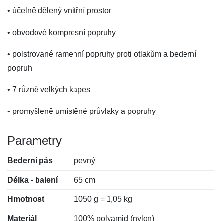
• účelně dělený vnitřní prostor
• obvodové kompresní popruhy
• polstrované ramenní popruhy proti otlakům a bederní
popruh
• 7 různě velkých kapes
• promyšleně umístěné průvlaky a popruhy
Parametry
Bederní pás
pevný
Délka - balení
65 cm
Hmotnost
1050 g = 1,05 kg
Materiál
100% polyamid (nylon)