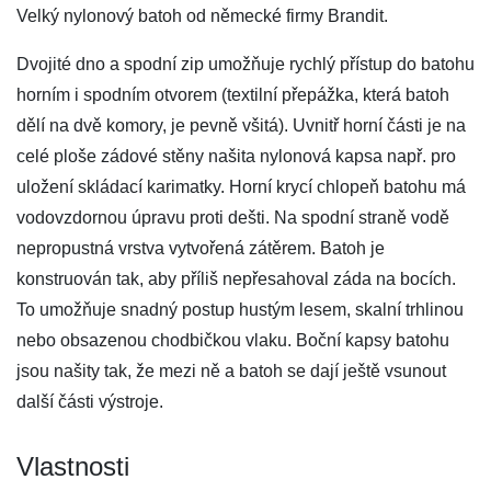
Velký nylonový batoh od německé firmy Brandit.
Dvojité dno a spodní zip umožňuje rychlý přístup do batohu
horním i spodním otvorem (textilní přepážka, která batoh
dělí na dvě komory, je pevně všitá). Uvnitř horní části je na
celé ploše zádové stěny našita nylonová kapsa např. pro
uložení skládací karimatky. Horní krycí chlopeň batohu má
vodovzdornou úpravu proti dešti. Na spodní straně vodě
nepropustná vrstva vytvořená zátěrem. Batoh je
konstruován tak, aby příliš nepřesahoval záda na bocích.
To umožňuje snadný postup hustým lesem, skalní trhlinou
nebo obsazenou chodbičkou vlaku. Boční kapsy batohu
jsou našity tak, že mezi ně a batoh se dají ještě vsunout
další části výstroje.
Vlastnosti