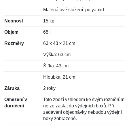
Materiálové složení: polyamid
Nosnost
15 kg
Objem
65 l
Rozměry
63 x 43 x 21 cm
Výška: 63 cm
Šířka: 43 cm
Hloubka: 21 cm
Záruka
2 roky
Omezení v
Toto zboží vzhledem ke svým rozměrům
doručení
nelze zaslat do výdejních boxů. Při
zadávání objednávky nebudou výdejní
boxy zobrazené.