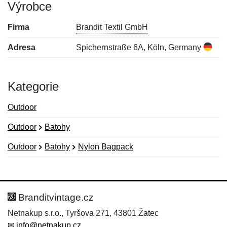
Výrobce
Firma
Brandit Textil GmbH
Adresa
Spichernstraße 6A, Köln, Germany
Kategorie
Outdoor
Outdoor
Batohy
Outdoor
Batohy
Nylon Bagpack
Nová recenze
Nový dotaz
Hodnocení:
Jméno:
*
*
Branditvintage.cz
Netnakup s.r.o., Tyršova 271, 43801 Žatec
✉
info@netnakup.cz