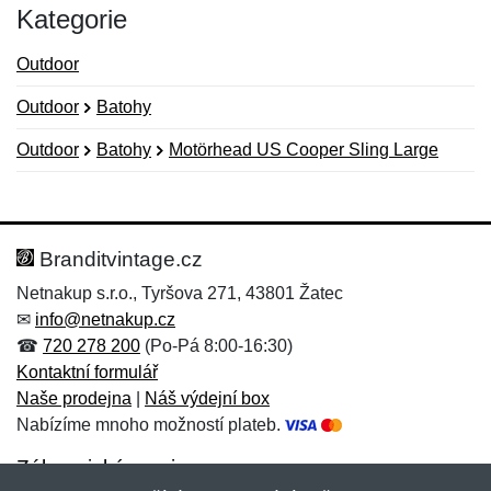
Kategorie
Outdoor
Outdoor
Batohy
Outdoor
Batohy
Motörhead US Cooper Sling Large
Nová recenze
Nový dotaz
Hodnocení:
Jméno:
*
*
Branditvintage.cz
Netnakup s.r.o., Tyršova 271, 43801 Žatec
✉
info@netnakup.cz
Jméno:
E-mail:
*
*
☎
720 278 200
(Po-Pá 8:00-16:30)
Kontaktní formulář
Naše prodejna
|
Náš výdejní box
Nabízíme mnoho možností plateb.
E-mail:
*
Zpráva
*
Zákaznický servis