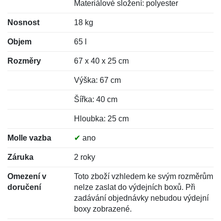
Materiálové složení: polyester
Nosnost
18 kg
Objem
65 l
Rozměry
67 x 40 x 25 cm
Výška: 67 cm
Šířka: 40 cm
Hloubka: 25 cm
Molle vazba
✔
ano
Záruka
2 roky
Omezení v
Toto zboží vzhledem ke svým rozměrům
doručení
nelze zaslat do výdejních boxů. Při
zadávání objednávky nebudou výdejní
boxy zobrazené.