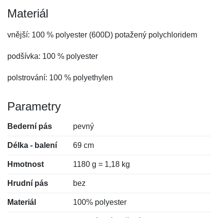
Materiál
vnější: 100 % polyester (600D) potažený polychloridem
podšívka: 100 % polyester
polstrování: 100 % polyethylen
Parametry
Bederní pás
pevný
Délka - balení
69 cm
Hmotnost
1180 g = 1,18 kg
Hrudní pás
bez
Materiál
100% polyester