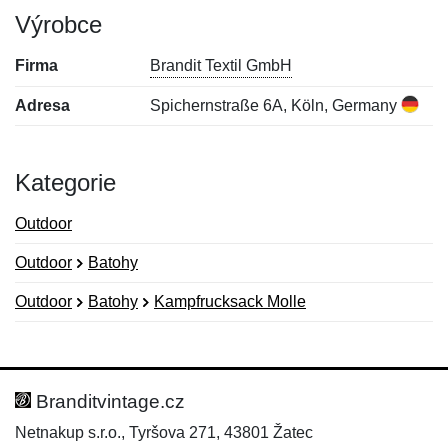
Výrobce
Firma
Brandit Textil GmbH
Adresa
Spichernstraße 6A, Köln, Germany
Kategorie
Outdoor
Outdoor
Batohy
Outdoor
Batohy
Kampfrucksack Molle
Nová recenze
Nový dotaz
Hodnocení:
Jméno:
*
*
Branditvintage.cz
Netnakup s.r.o., Tyršova 271, 43801 Žatec