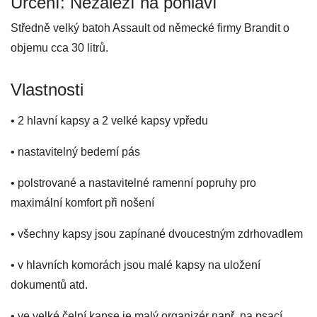
Určení: Nezáleží na pohlaví
Středně velký batoh Assault od německé firmy Brandit o
objemu cca 30 litrů.
Vlastnosti
• 2 hlavní kapsy a 2 velké kapsy vpředu
• nastavitelný bederní pás
• polstrované a nastavitelné ramenní popruhy pro
maximální komfort při nošení
• všechny kapsy jsou zapínané dvoucestným zdrhovadlem
• v hlavních komorách jsou malé kapsy na uložení
dokumentů atd.
• ve velké čelní kapse je malý organizér např. na psací