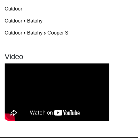
Outdoor
Outdoor
Batohy
Outdoor
Batohy
Cooper S
Video
Nová recenze
Nový dotaz