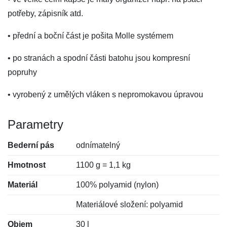
potřeby, zápisník atd.
• přední a boční část je pošita Molle systémem
• po stranách a spodní části batohu jsou kompresní
popruhy
• vyrobený z umělých vláken s nepromokavou úpravou
Parametry
Bederní pás
odnímatelný
Hmotnost
1100 g = 1,1 kg
Materiál
100% polyamid (nylon)
Materiálové složení: polyamid
Objem
30 l