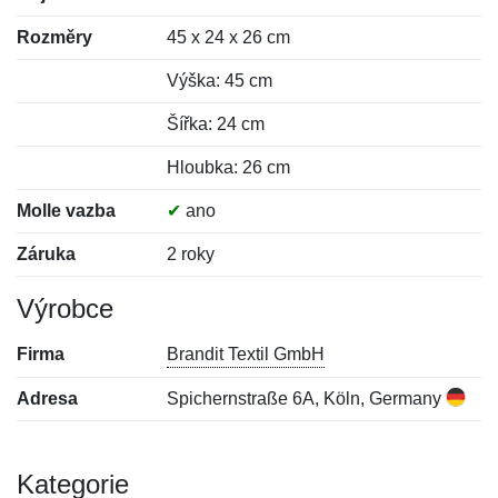
Rozměry
45 x 24 x 26 cm
Výška: 45 cm
Šířka: 24 cm
Hloubka: 26 cm
Molle vazba
✔
ano
Záruka
2 roky
Výrobce
Firma
Brandit Textil GmbH
Adresa
Spichernstraße 6A, Köln, Germany
Kategorie