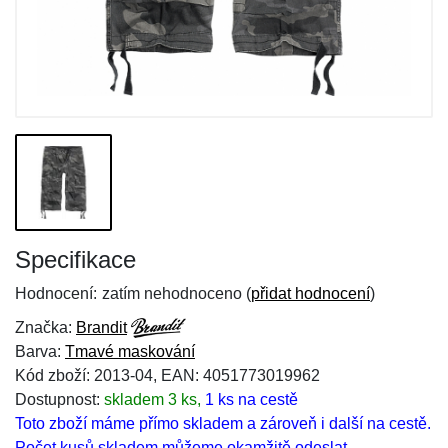
Specifikace
Hodnocení:
zatím nehodnoceno (
přidat hodnocení
)
Značka:
Brandit
Barva:
Tmavé maskování
Kód zboží: 2013-04, EAN: 4051773019962
Dostupnost:
skladem 3 ks,
1 ks na cestě
Toto zboží máme přímo skladem a zároveň i další na cestě.
Počet kusů skladem můžeme okamžitě odeslat.