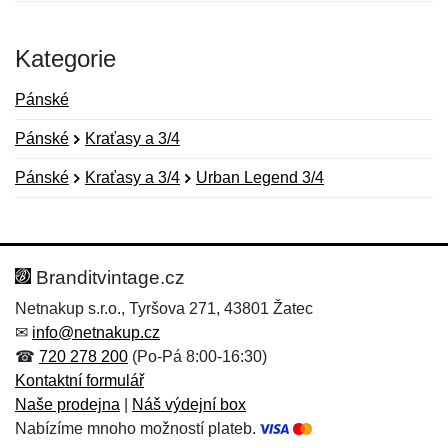
Kategorie
Pánské
Pánské
Kraťasy a 3/4
Pánské
Kraťasy a 3/4
Urban Legend 3/4
Nová recenze
Nový dotaz
Hodnocení:
Jméno:
*
*
Branditvintage.cz
Netnakup s.r.o., Tyršova 271, 43801 Žatec
✉
info@netnakup.cz
Jméno:
E-mail:
*
*
☎
720 278 200
(Po-Pá 8:00-16:30)
Kontaktní formulář
Naše prodejna
|
Náš výdejní box
Nabízíme mnoho možností plateb.
E-mail:
*