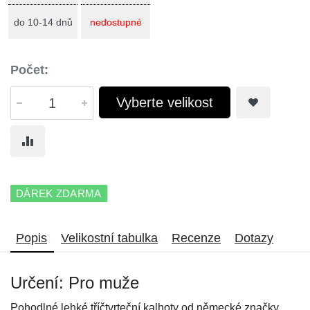
do 10-14 dnů
nedostupné
Počet:
Vyberte velikost
DÁREK ZDARMA
Popis
Velikostní tabulka
Recenze
Dotazy
Určení: Pro muže
Pohodlné lehké tříčtvrteční kalhoty od německé značky