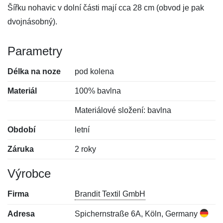
Šířku nohavic v dolní části mají cca 28 cm (obvod je pak
dvojnásobný).
Parametry
Délka na noze
pod kolena
Materiál
100% bavlna
Materiálové složení: bavlna
Období
letní
Záruka
2 roky
Výrobce
Firma
Brandit Textil GmbH
Adresa
Spichernstraße 6A, Köln, Germany